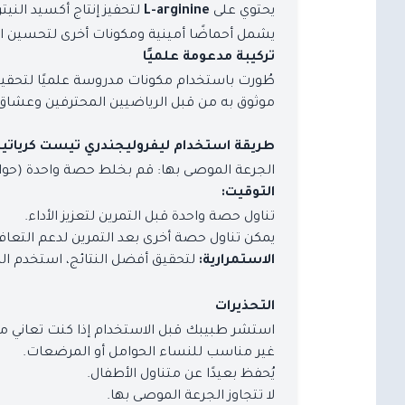
يحتوي على
لتحفيز إنتاج أكسيد الني
L-arginine
يشمل أحماضًا أمينية ومكونات أخرى لتحسين الأد
تركيبة مدعومة علميًا
طُورت باستخدام مكونات مدروسة علميًا لتحقي
موثوق به من قبل الرياضيين المحترفين وعشاق ال
طريقة استخدام ليفروليجندري تيست كرياتي
الجرعة الموصى بها: قم بخلط حصة واحدة (حوالي 5 جرام) مع 200-300 مل من الماء أو المشروب المفضل
التوقيت:
تناول حصة واحدة قبل التمرين لتعزيز الأداء.
يمكن تناول حصة أخرى بعد التمرين لدعم التعاف
لتحقيق أفضل النتائج، استخدم المنت
الاستمرارية:
التحذيرات
استشر طبيبك قبل الاستخدام إذا كنت تعاني من ح
غير مناسب للنساء الحوامل أو المرضعات.
يُحفظ بعيدًا عن متناول الأطفال.
لا تتجاوز الجرعة الموصى بها.