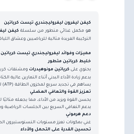
كيفن ليفرون ليفروليجندري تيست كرياتين
هو مكمل غذائي متطور من سلسلة
كيفن ليف
التركيبة الفريدة مثالية للرياضيين وعشاق اللياق
مميزات وفوائد ليفروليجندري تيست كرياتين
خليط كرياتين متطور
يحتوي على
ومشتقات كريات
كرياتين مونوهيدرات
يدعم زيادة الأداء البدني أثناء التمارين عالية الكثا
يساهم في تجديد سريع لمخزون الطاقة (ATP) لضمان مستويات طاقة مستدامة.
تعزيز القوة والتعافي العضلي
يحسن القوة ويزيد من الأداء، مما يجعله مثاليًا ل
يدعم التعافي السريع بين الجلسات الرياضية وب
دعم هرموني
غني بمكونات تعزز مستويات التستوستيرون الط
تحسين القدرة على التحمل والأداء