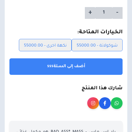
+
-
الخيارات المتاحة:
شوكولاتة - 55000.00
نكهة اخرى - 55000.00
أضف إلى السلةsss
شارك هذا المنتج
باد اس ماس - BAD ASS® MASS هو مكمل غذائي