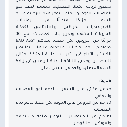
متطور لزيادة الكتلة العضلية، مصمم لدعم نمو
العضلات، القوة، والتعافي. توفر هذه التركيبة عالية
السعرات مزيجًا متوازنًا من البروتينات،
الكربوهيدرات، الكرياتين، وL-جلوتامين لتغذية
التدريبات المكثفة وتعزيز بناء العضلات. مع 30
جرامًا من البروتين لكل حصة، يساهم BAD ASS®
MASS في نمو العضلات والحفاظ عليها، بينما يعزز
الكرياتين الأداء في التدريبات عالية الكثافة. مثالي
للرياضيين ومحبي اللياقة البدنية الراغبين في زيادة
الكتلة العضلية والتعافي بشكل فعال.
الفوائد:
مكمل غذائي عالي السعرات لدعم نمو العضلات
والتعافي
30 جم من البروتين عالي الجودة لكل حصة لدعم بناء
العضلات
61 جم من الكربوهيدرات لتوفير طاقة مستدامة
وتعويض الجليكوجين