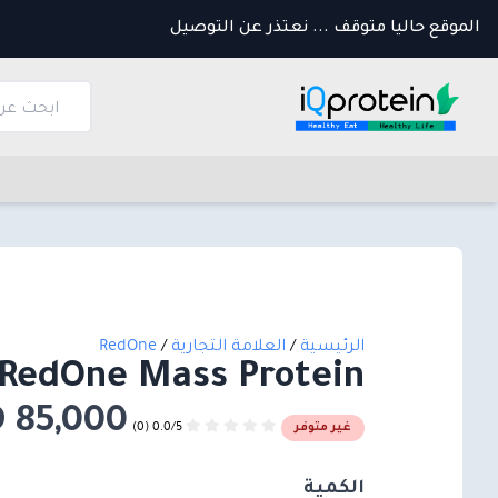
الموقع حاليا متوقف ... نعتذر عن التوصيل
الرئيسية
/
العلامة التجارية
/
RedOne
RedOne Mass Protein
85,000 IQD
0.0/5 (0)
غير متوفر
الكمية