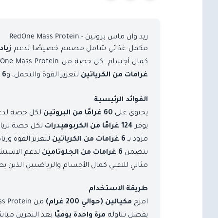
ريد وان ماس بروتين - RedOne Mass Protein
مكمل غذائي شامل مصمم خصيصًا لدعم
زياد
كمال أجسام. كل حصة من RedOne Mass Protein تقدم
لتعزيز القوة والتحمل، و
غرامات من الكرياتين
6 غرامات من الجلوتامين
الفوائد الرئيسية
يحتوي على
لكل حصة لدعم 
60 غرامًا من البروتين
يوفر
لكل حصة لزيادة
124 غرامًا من الكربوهيدرات
مزود بـ
لتعزيز القوة وزياد
6 غرامات من الكرياتين
يتضمن
لدعم الاستشف
6 غرامات من الجلوتامين
مثالي للاعبي كمال الأجسام والرياضيين الذين يط
طريقة الاستخدام
امزج
من RedOne Mass Protein مع
مكيالين (حوالي 200 غرام)
يفضل تناوله
بعد التمرين مباشر
مرة واحدة يوميًا