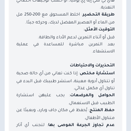
هاي بي سي إيه إي يوميًا، أو حسب توجيهات أخصائي
التغذية.
: اخلط المسحوق مع 200-250 مل
طريقة التحضير
من الماء أو العصير المفضل لديك، وحركه جيدًا.
:
التوقيت الأمثل
قبل أو أثناء التمرين لدعم الأداء والطاقة.
بعد التمرين مباشرة للمساعدة في عملية
الاستشفاء.
التحذيرات والاحتياطات
: إذا كنت تعاني من أي حالة صحية
استشارة مختص
أو تتناول أدوية معينة، استشر طبيبك قبل البدء في
تناول أي مكمل غذائي.
: يجب عليهن استشارة
الحوامل والمرضعات
الطبيب قبل الاستعمال.
: يُحفظ في مكان جاف وبارد، وبعيدًا عن
حفظ المنتج
متناول الأطفال.
: لتجنب أي آثار
عدم تجاوز الجرعة الموصى بها