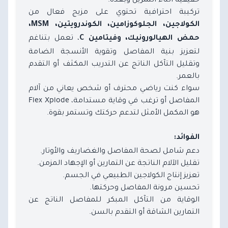
تركيبة احترافية تحتوي على مزيج فعال من
الكولاجين، الجلوكوزامين، الكوندرويتين، MSM،
، تعمل بتناغم
حمض الهيالورونيك، وفيتامين C
لتعزيز بنية المفاصل وتقوية الأنسجة الضامة
وتقليل التآكل الناتج عن التدريب المكثف أو التقدم
بالعمر.
سواء كنت رياضي محترف أو شخص يعاني من آلام
المفاصل أو ترغب في وقاية مستدامة، Flex Xplode
هو المكمل الأمثل لتدعم حركتك وتستمر بقوة.
الفوائد:
دعم شامل لصحة المفاصل والغضاريف والأوتار.
تقليل الآلام الناتجة عن التمارين أو الإجهاد المزمن.
تعزيز إنتاج الكولاجين الطبيعي في الجسم.
تحسين مرونة المفاصل وحركتها.
الوقاية من التآكل المبكر للمفاصل الناتج عن
التمارين الشاقة أو التقدم بالسن.