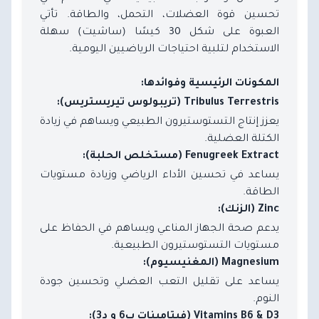
تحسين قوة العضلات، التحمل، والطاقة. تأتي
العبوة على شكل 30 كيسًا (ساشيت) سهلة
الاستخدام لتلبية احتياجات الرياضيين اليومية.
المكونات الرئيسية وفوائدها:
Tribulus Terrestris (تريبولوس تيريستريس):
يعزز إنتاج التستوستيرون الطبيعي ويساهم في زيادة
الكتلة العضلية.
Fenugreek Extract (مستخلص الحلبة):
يساعد في تحسين الأداء الرياضي وزيادة مستويات
الطاقة.
Zinc (الزنك):
يدعم صحة الجهاز المناعي ويساهم في الحفاظ على
مستويات التستوستيرون الطبيعية.
Magnesium (المغنيسيوم):
يساعد على تقليل التعب العضلي وتحسين جودة
النوم.
Vitamins B6 & D3 (فيتامينات ب6 و د3):