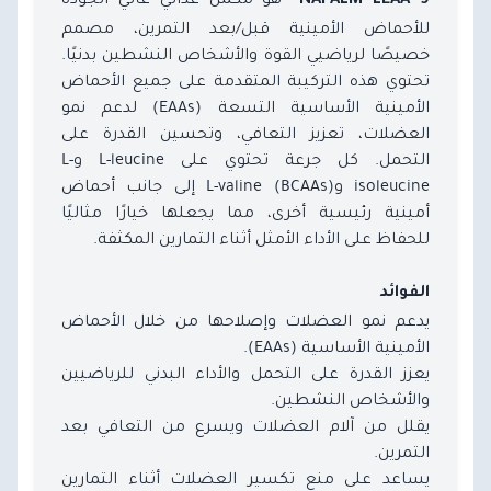
NAPALM LEAA 9®
للأحماض الأمينية قبل/بعد التمرين، مصمم
خصيصًا لرياضيي القوة والأشخاص النشطين بدنيًا.
تحتوي هذه التركيبة المتقدمة على جميع الأحماض
الأمينية الأساسية التسعة (EAAs) لدعم نمو
العضلات، تعزيز التعافي، وتحسين القدرة على
التحمل. كل جرعة تحتوي على L-leucine وL-
isoleucine وL-valine (BCAAs) إلى جانب أحماض
أمينية رئيسية أخرى، مما يجعلها خيارًا مثاليًا
للحفاظ على الأداء الأمثل أثناء التمارين المكثفة.
الفوائد
يدعم نمو العضلات وإصلاحها من خلال الأحماض
الأمينية الأساسية (EAAs).
يعزز القدرة على التحمل والأداء البدني للرياضيين
والأشخاص النشطين.
يقلل من آلام العضلات ويسرع من التعافي بعد
التمرين.
يساعد على منع تكسير العضلات أثناء التمارين