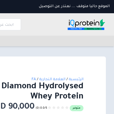
الموقع حاليا متوقف ... نعتذر عن التوصيل
الرئيسية
/
العلامة التجارية
/
FA
 Diamond Hydrolysed
Whey Protein
90,000 IQD
0.0/5 (0)
متوفر